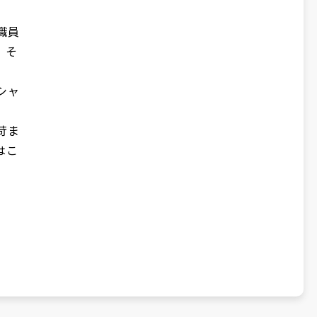
職員
、そ
シャ
苛ま
はこ